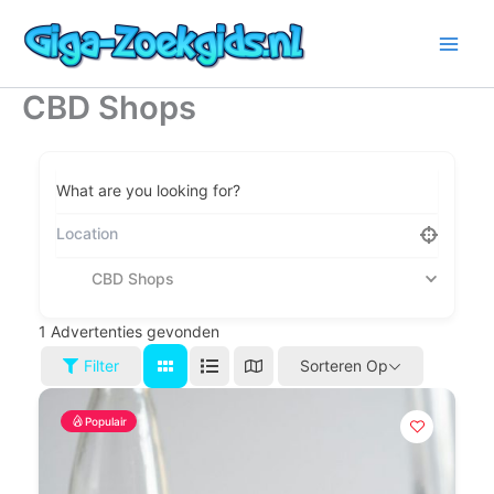
Ga
naar
de
inhoud
CBD Shops
What are you looking for?
CBD Shops
1
Advertenties gevonden
Filter
Sorteren Op
Populair