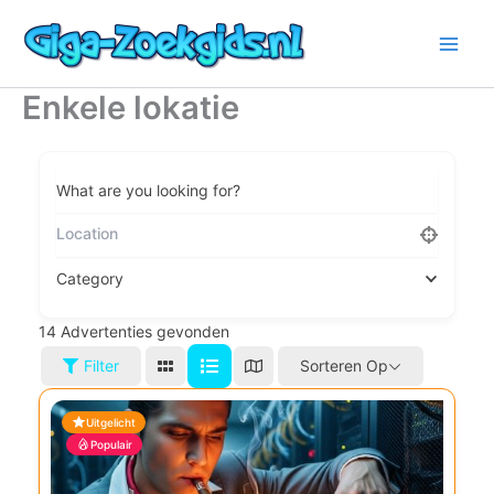
Ga
naar
de
inhoud
Enkele lokatie
What are you looking for?
Category
14
Advertenties gevonden
Filter
Sorteren Op
Uitgelicht
Populair