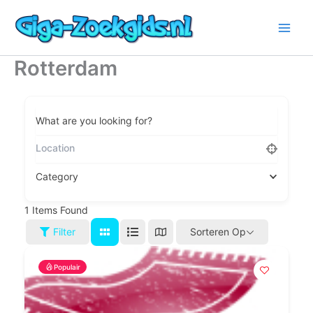
Ga
naar
de
inhoud
Rotterdam
What are you looking for?
Category
1
Items Found
Filter
Sorteren Op
Populair