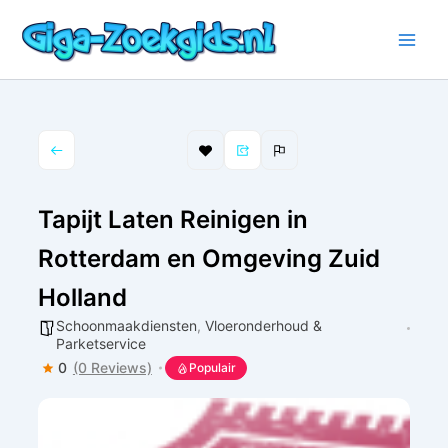
Ga
naar
de
inhoud
Tapijt Laten Reinigen in
Rotterdam en Omgeving Zuid
Holland
Schoonmaakdiensten
,
Vloeronderhoud &
Parketservice
0
(0 Reviews)
Populair