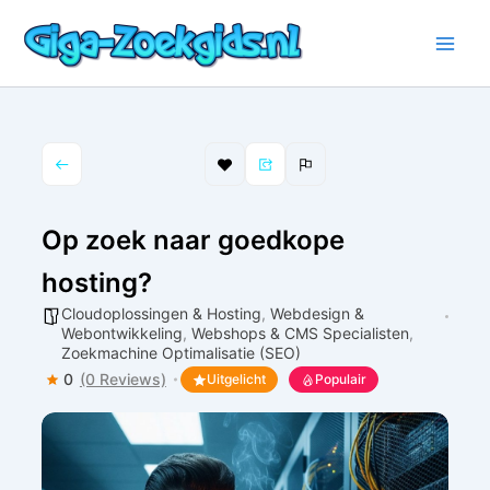
Ga
naar
de
inhoud
Op zoek naar goedkope
hosting?
Cloudoplossingen & Hosting
,
Webdesign &
Webontwikkeling
,
Webshops & CMS Specialisten
,
Zoekmachine Optimalisatie (SEO)
0
(0 Reviews)
Uitgelicht
Populair